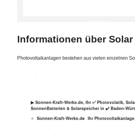
Zum
Inhalt
springen
▶︎ Sonnen-Kraft-Werke.de, Ihr ✅ Photovolatik, So
SonnenBatterien & Solarspeicher in ✔️ Baden-Wür
Sonnen-Kraft-Werke.de
Ihr Photovoltaikanlage 