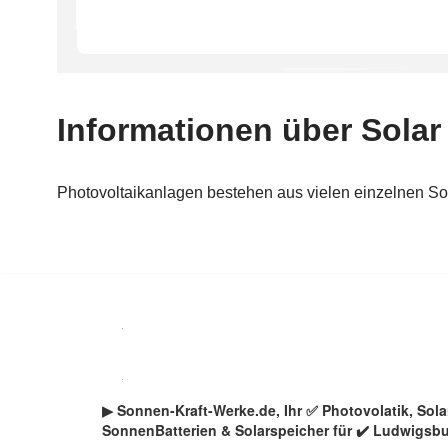
Zum
Inhalt
springen
▶︎ Sonnen-Kraft-Werke.de, Ihr ✅ Photovolatik, So
SonnenBatterien & Solarspeicher für ✔️ Ludwigsbu