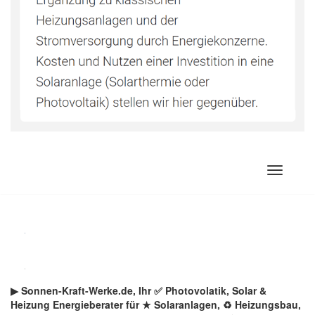
Zum
Inhalt
springen
▶︎ Sonnen-Kraft-Werke.de, Ihr ✅ Photovolatik, Solar &
Heizung Energieberater für ★ Solaranlagen, ♻ Heizungsbau,