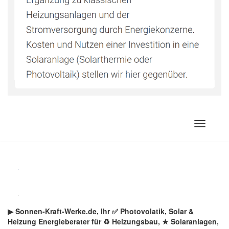
Zum
Inhalt
springen
▶︎ Sonnen-Kraft-Werke.de, Ihr ✅ Photovolatik, Solar &
Heizung Energieberater für ♻ Heizungsbau, ★ Solaranlagen,