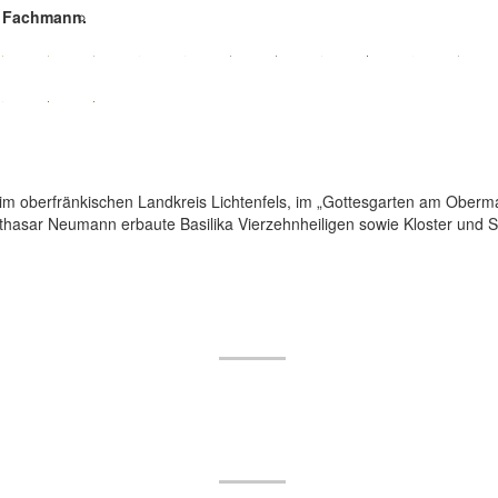
e Fachmann.
gt im oberfränkischen Landkreis Lichtenfels, im „Gottesgarten am Oberma
thasar Neumann erbaute Basilika Vierzehnheiligen sowie Kloster und 