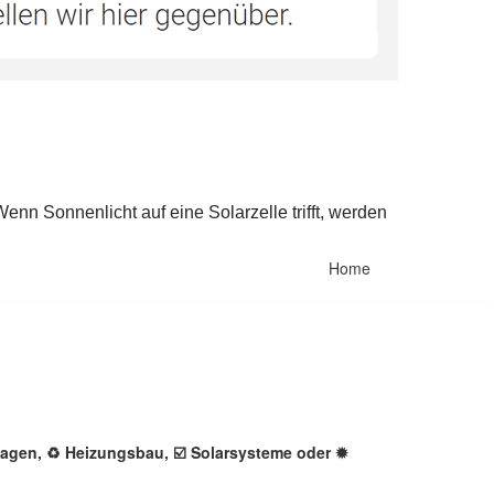
Home
nlagen, ♻ Heizungsbau, ☑️ Solarsysteme oder ✹