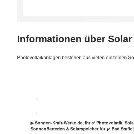
Zum
Inhalt
springen
▶︎ Sonnen-Kraft-Werke.de, Ihr ✅ Photovolatik, So
SonnenBatterien & Solarspeicher für ✔️ Bad Staffel