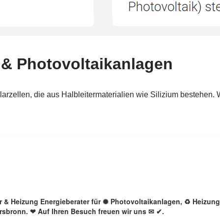
lar & Heizung Energieberater für ✺ Photovoltaikanlagen, ♻ Heizun
ersbronn. ❤ Auf Ihren Besuch freuen wir uns ✉ ✔.