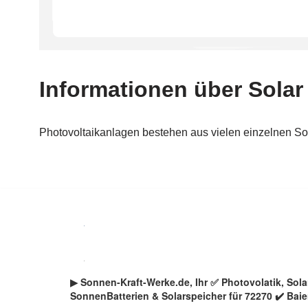
Zum
Inhalt
springen
▶︎ Sonnen-Kraft-Werke.de, Ihr ✅ Photovolatik, So
SonnenBatterien & Solarspeicher für 72270 ✔️ Bai