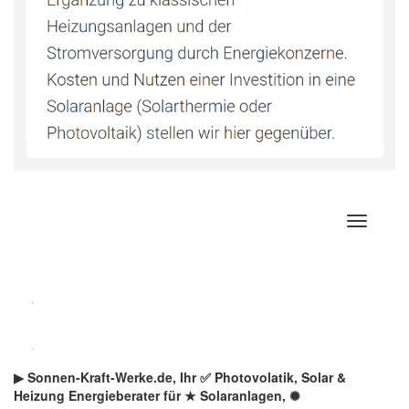
Zum
Inhalt
springen
▶︎ Sonnen-Kraft-Werke.de, Ihr ✅ Photovolatik, Solar &
Heizung Energieberater für ★ Solaranlagen, ✺