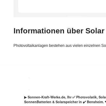
Zum
Inhalt
springen
▶︎ Sonnen-Kraft-Werke.de, Ihr ✅ Photovolatik, So
SonnenBatterien & Solarspeicher in ✔️ Bensheim. 