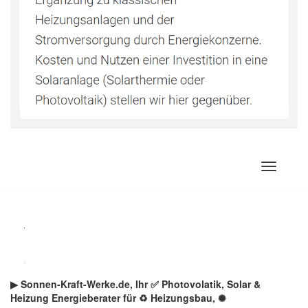
Zum
Inhalt
springen
▶︎ Sonnen-Kraft-Werke.de, Ihr ✅ Photovolatik, Solar &
Heizung Energieberater für ♻ Heizungsbau, ✺