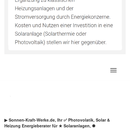
Zum
Inhalt
springen
▶︎ Sonnen-Kraft-Werke.de, Ihr ✅ Photovolatik, Solar &
Heizung Energieberater für ★ Solaranlagen, ✺