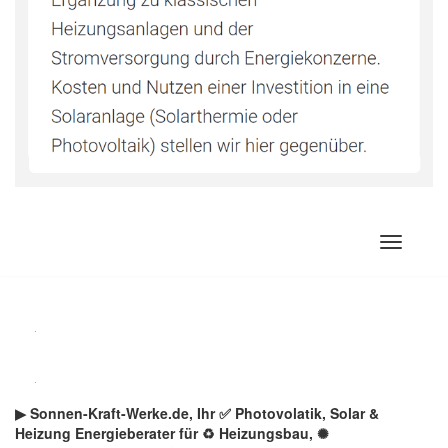
Zum
Inhalt
springen
▶︎ Sonnen-Kraft-Werke.de, Ihr ✅ Photovolatik, Solar &
Heizung Energieberater für ♻ Heizungsbau, ✺