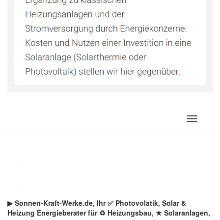
Zum
Inhalt
springen
▶︎ Sonnen-Kraft-Werke.de, Ihr ✅ Photovolatik, Solar &
Heizung Energieberater für ♻ Heizungsbau, ★ Solaranlagen,