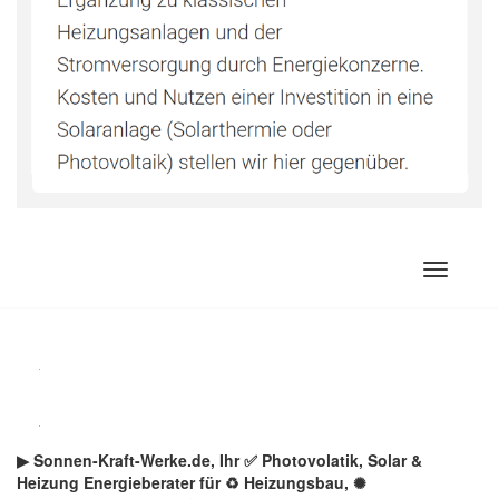
Zum
Inhalt
springen
▶︎ Sonnen-Kraft-Werke.de, Ihr ✅ Photovolatik, Solar &
Heizung Energieberater für ♻ Heizungsbau, ✺