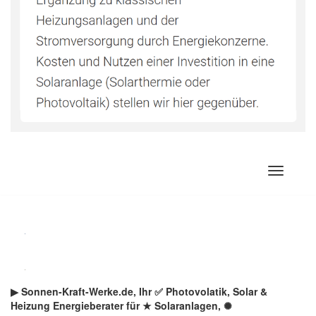
Zum
Inhalt
springen
▶︎ Sonnen-Kraft-Werke.de, Ihr ✅ Photovolatik, Solar &
Heizung Energieberater für ★ Solaranlagen, ✺