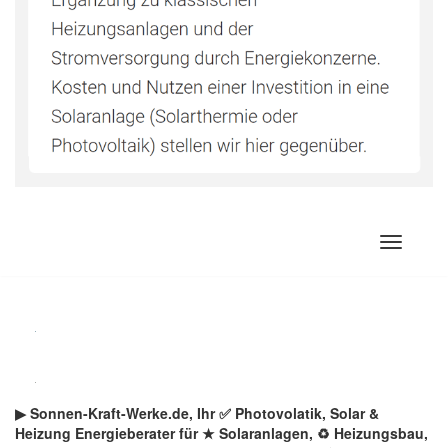
Zum
Inhalt
springen
▶︎ Sonnen-Kraft-Werke.de, Ihr ✅ Photovolatik, Solar &
Heizung Energieberater für ★ Solaranlagen, ♻ Heizungsbau,