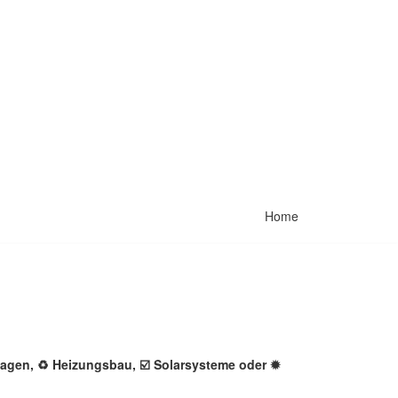
Home
nlagen, ♻ Heizungsbau, ☑️ Solarsysteme oder ✹