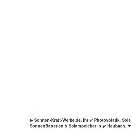
Zum
Inhalt
springen
▶︎ Sonnen-Kraft-Werke.de, Ihr ✅ Photovolatik, So
SonnenBatterien & Solarspeicher in ✔️ Heubach. ❤