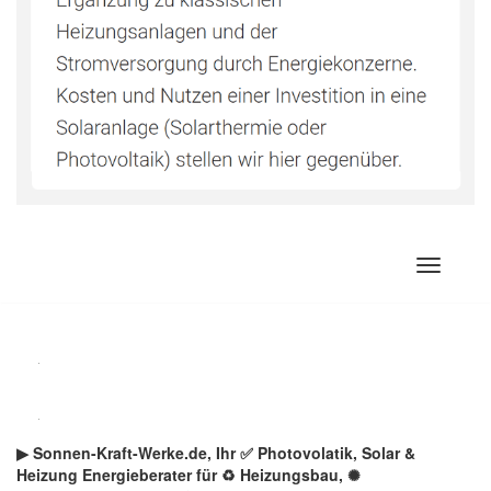
Zum
Inhalt
springen
▶︎ Sonnen-Kraft-Werke.de, Ihr ✅ Photovolatik, Solar &
Heizung Energieberater für ♻ Heizungsbau, ✺