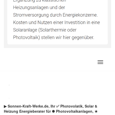
Zum
Inhalt
springen
▶︎ Sonnen-Kraft-Werke.de, Ihr ✅ Photovolatik, Solar &
Heizung Energieberater für ✺ Photovoltaikanlagen, ★