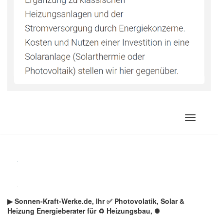
Zum
Inhalt
springen
▶︎ Sonnen-Kraft-Werke.de, Ihr ✅ Photovolatik, Solar &
Heizung Energieberater für ♻ Heizungsbau, ✺