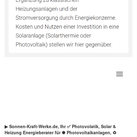
Zum
Inhalt
springen
▶︎ Sonnen-Kraft-Werke.de, Ihr ✅ Photovolatik, Solar &
Heizung Energieberater für ✺ Photovoltaikanlagen, ♻