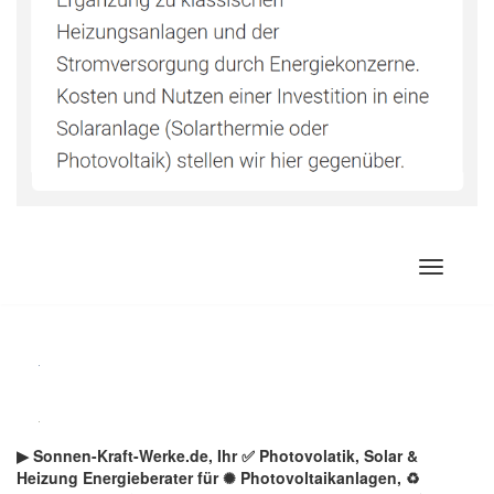
Zum
Inhalt
springen
▶︎ Sonnen-Kraft-Werke.de, Ihr ✅ Photovolatik, Solar &
Heizung Energieberater für ✺ Photovoltaikanlagen, ♻