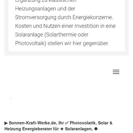
Zum
Inhalt
springen
▶︎ Sonnen-Kraft-Werke.de, Ihr ✅ Photovolatik, Solar &
Heizung Energieberater für ★ Solaranlagen, ✺