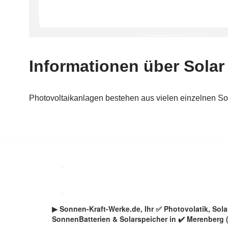
Zum
Inhalt
springen
▶︎ Sonnen-Kraft-Werke.de, Ihr ✅ Photovolatik, So
SonnenBatterien & Solarspeicher in ✔️ Merenberg (