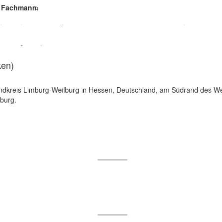
e Fachmann.
ken)
ndkreis Limburg-Weilburg in Hessen, Deutschland, am Südrand des W
burg.