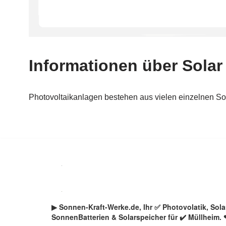
Zum
Inhalt
springen
▶︎ Sonnen-Kraft-Werke.de, Ihr ✅ Photovolatik, So
SonnenBatterien & Solarspeicher für ✔️ Müllheim.