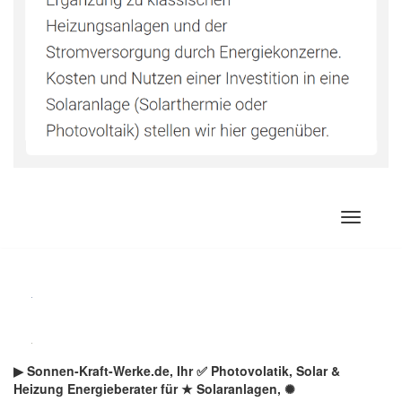
Zum
Inhalt
springen
▶︎ Sonnen-Kraft-Werke.de, Ihr ✅ Photovolatik, Solar &
Heizung Energieberater für ★ Solaranlagen, ✺