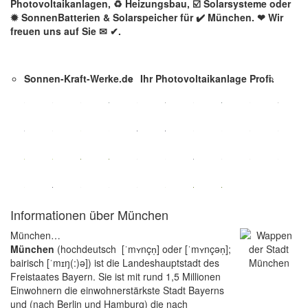
Photovoltaikanlagen, ♻ Heizungsbau, ☑️ Solarsysteme oder
✹ SonnenBatterien & Solarspeicher für ✔️ München. ❤ Wir
freuen uns auf Sie ✉ ✔.
Sonnen-Kraft-Werke.de
Ihr Photovoltaikanlage Profi.
Informationen über München
München…
München
(hochdeutsch [ˈmʏnçn̩] oder [ˈmʏnçən̩];
bairisch [ˈmɪŋ(:)ə]) ist die Landeshauptstadt des
Freistaates Bayern. Sie ist mit rund 1,5 Millionen
Einwohnern die einwohnerstärkste Stadt Bayerns
und (nach Berlin und Hamburg) die nach