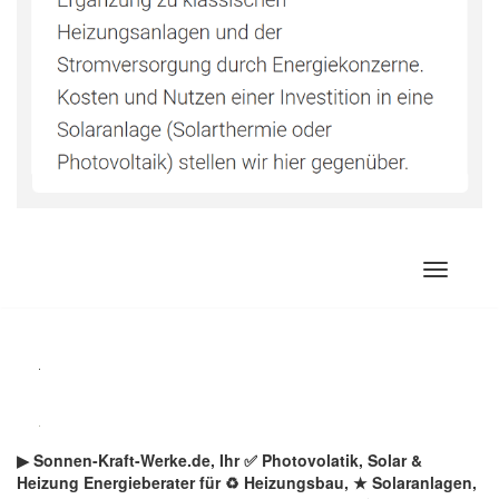
Zum
Inhalt
springen
▶︎ Sonnen-Kraft-Werke.de, Ihr ✅ Photovolatik, Solar &
Heizung Energieberater für ♻ Heizungsbau, ★ Solaranlagen,