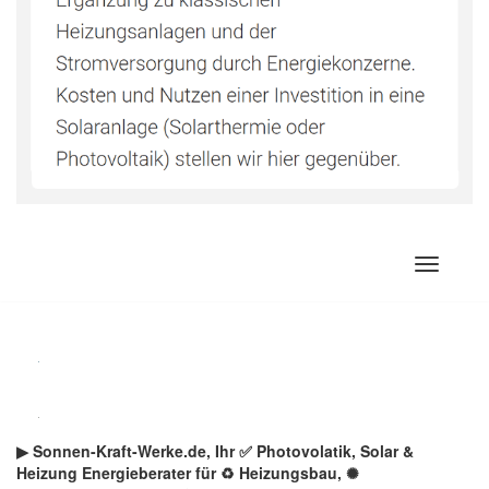
Zum
Inhalt
springen
▶︎ Sonnen-Kraft-Werke.de, Ihr ✅ Photovolatik, Solar &
Heizung Energieberater für ♻ Heizungsbau, ✺