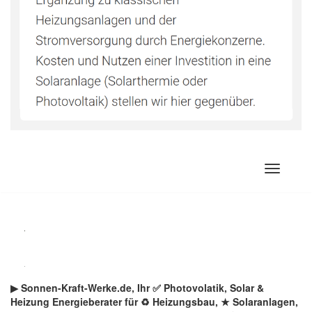
Zum
Inhalt
springen
▶︎ Sonnen-Kraft-Werke.de, Ihr ✅ Photovolatik, Solar &
Heizung Energieberater für ♻ Heizungsbau, ★ Solaranlagen,