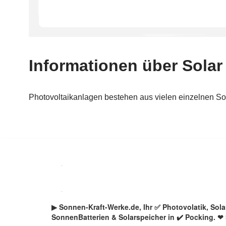
Zum
Inhalt
springen
▶︎ Sonnen-Kraft-Werke.de, Ihr ✅ Photovolatik, So
SonnenBatterien & Solarspeicher in ✔️ Pocking. ❤ 