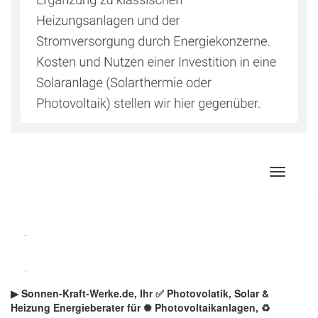
Zum
Inhalt
springen
▶︎ Sonnen-Kraft-Werke.de, Ihr ✅ Photovolatik, Solar &
Heizung Energieberater für ✺ Photovoltaikanlagen, ♻