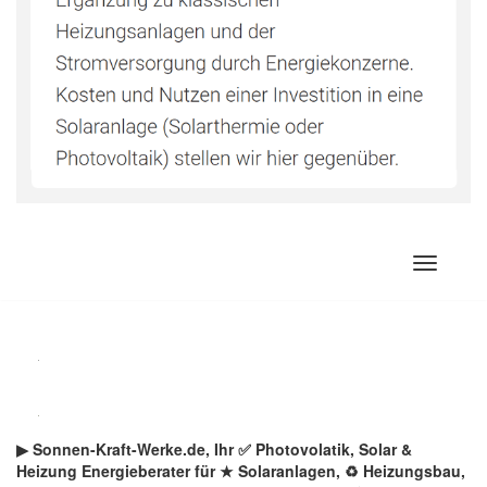
Zum
Inhalt
springen
▶︎ Sonnen-Kraft-Werke.de, Ihr ✅ Photovolatik, Solar &
Heizung Energieberater für ★ Solaranlagen, ♻ Heizungsbau,