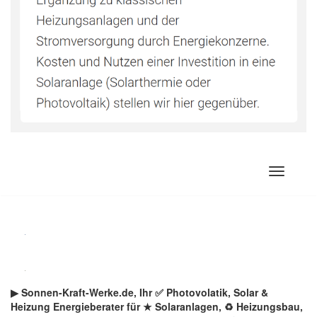
Zum
Inhalt
springen
▶︎ Sonnen-Kraft-Werke.de, Ihr ✅ Photovolatik, Solar &
Heizung Energieberater für ★ Solaranlagen, ♻ Heizungsbau,