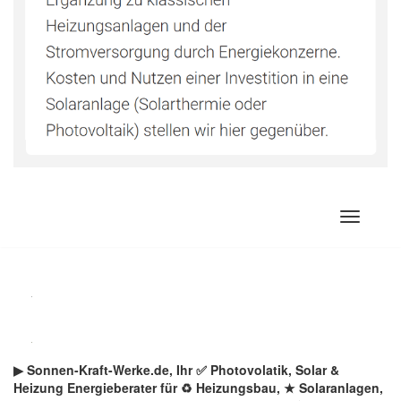
Zum
Inhalt
springen
▶︎ Sonnen-Kraft-Werke.de, Ihr ✅ Photovolatik, Solar &
Heizung Energieberater für ♻ Heizungsbau, ★ Solaranlagen,