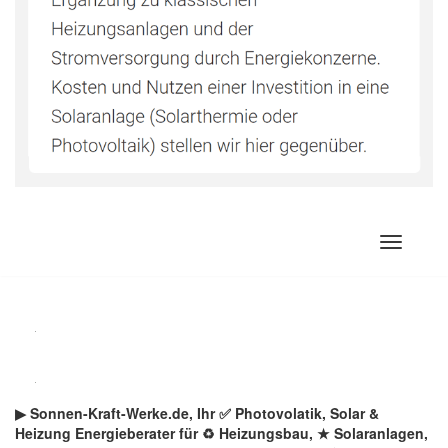
Zum
Inhalt
springen
▶︎ Sonnen-Kraft-Werke.de, Ihr ✅ Photovolatik, Solar &
Heizung Energieberater für ♻ Heizungsbau, ★ Solaranlagen,