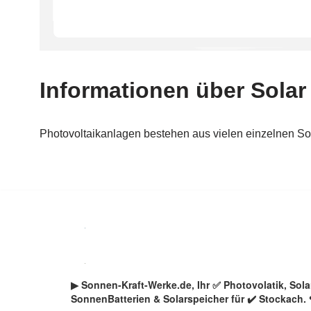
Zum
Inhalt
springen
▶︎ Sonnen-Kraft-Werke.de, Ihr ✅ Photovolatik, So
SonnenBatterien & Solarspeicher für ✔️ Stockach.