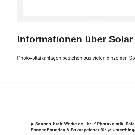
Zum
Inhalt
springen
▶︎ Sonnen-Kraft-Werke.de, Ihr ✅ Photovolatik, So
SonnenBatterien & Solarspeicher für ✔️ Unterthi