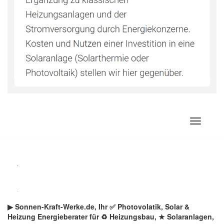
Zum
Inhalt
springen
▶︎ Sonnen-Kraft-Werke.de, Ihr ✅ Photovolatik, Solar &
Heizung Energieberater für ♻ Heizungsbau, ★ Solaranlagen,