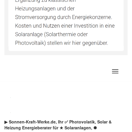
Zum
Inhalt
springen
▶︎ Sonnen-Kraft-Werke.de, Ihr ✅ Photovolatik, Solar &
Heizung Energieberater für ★ Solaranlagen, ✺