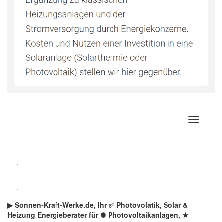
Zum
Inhalt
springen
▶︎ Sonnen-Kraft-Werke.de, Ihr ✅ Photovolatik, Solar &
Heizung Energieberater für ✺ Photovoltaikanlagen, ★