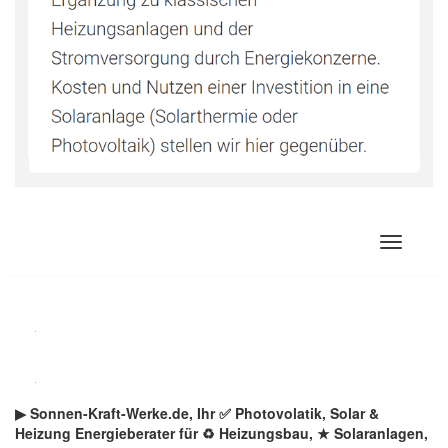
Zum
Inhalt
springen
▶︎ Sonnen-Kraft-Werke.de, Ihr ✅ Photovolatik, Solar &
Heizung Energieberater für ♻ Heizungsbau, ★ Solaranlagen,