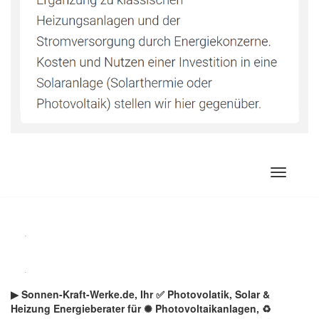
Zum
Inhalt
springen
▶︎ Sonnen-Kraft-Werke.de, Ihr ✅ Photovolatik, Solar &
Heizung Energieberater für ✺ Photovoltaikanlagen, ♻