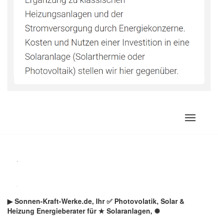
Zum
Inhalt
springen
▶︎ Sonnen-Kraft-Werke.de, Ihr ✅ Photovolatik, Solar &
Heizung Energieberater für ★ Solaranlagen, ✺