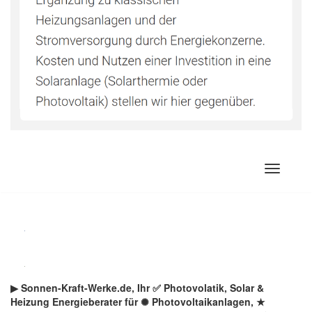
Zum
Inhalt
springen
▶︎ Sonnen-Kraft-Werke.de, Ihr ✅ Photovolatik, Solar &
Heizung Energieberater für ✺ Photovoltaikanlagen, ★