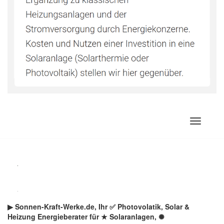
Zum
Inhalt
springen
▶︎ Sonnen-Kraft-Werke.de, Ihr ✅ Photovolatik, Solar &
Heizung Energieberater für ★ Solaranlagen, ✺