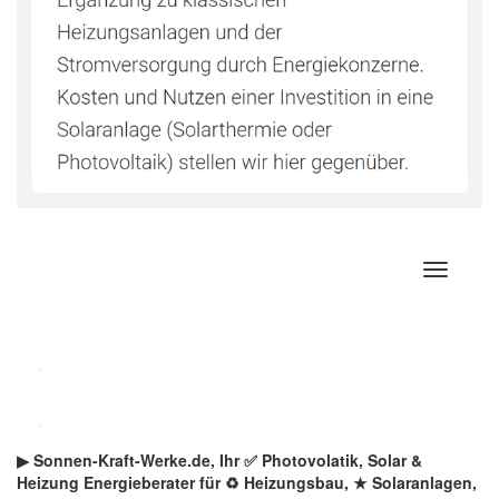
Zum
Inhalt
springen
▶︎ Sonnen-Kraft-Werke.de, Ihr ✅ Photovolatik, Solar &
Heizung Energieberater für ♻ Heizungsbau, ★ Solaranlagen,