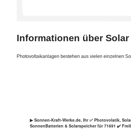
Zum
Inhalt
springen
▶︎ Sonnen-Kraft-Werke.de, Ihr ✅ Photovolatik, So
SonnenBatterien & Solarspeicher für 71691 ✔️ Frei