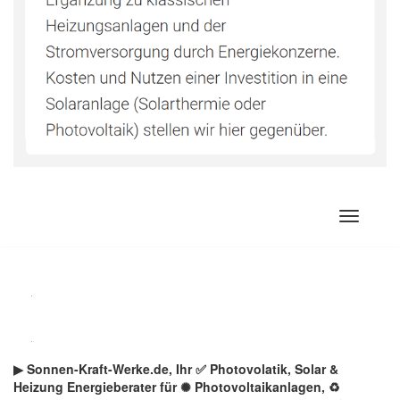
Zum
Inhalt
springen
▶︎ Sonnen-Kraft-Werke.de, Ihr ✅ Photovolatik, Solar &
Heizung Energieberater für ✺ Photovoltaikanlagen, ♻