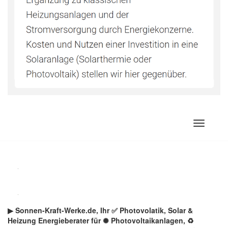
Zum
Inhalt
springen
▶︎ Sonnen-Kraft-Werke.de, Ihr ✅ Photovolatik, Solar &
Heizung Energieberater für ✺ Photovoltaikanlagen, ♻