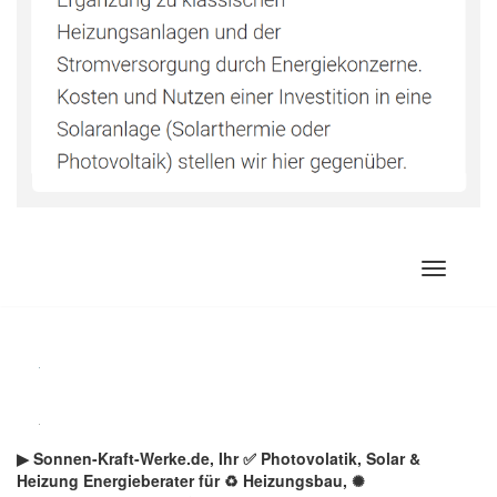
Zum
Inhalt
springen
▶︎ Sonnen-Kraft-Werke.de, Ihr ✅ Photovolatik, Solar &
Heizung Energieberater für ♻ Heizungsbau, ✺