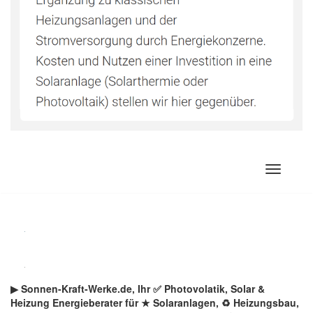
Zum
Inhalt
springen
▶︎ Sonnen-Kraft-Werke.de, Ihr ✅ Photovolatik, Solar &
Heizung Energieberater für ★ Solaranlagen, ♻ Heizungsbau,